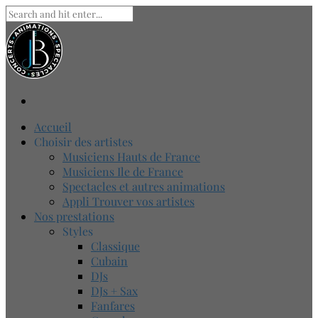
Accueil
Choisir des artistes
Musiciens Hauts de France
Musiciens Ile de France
Spectacles et autres animations
Appli Trouver vos artistes
Nos prestations
Styles
Classique
Cubain
DJs
DJs + Sax
Fanfares