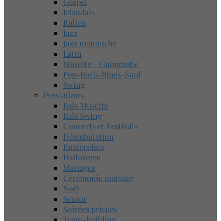
Gospel
Irlandais
Italien
Jazz
Jazz manouche
Latin
Musette – Guinguette
Pop-Rock-Blues-Soul
Swing
Prestations
Bals Musette
Bals Swing
Concerts et Festivals
Déambulation
Entreprises
Halloween
Mariages
Cérémonie mariage
Noël
Senior
Soirées privées
Team-building