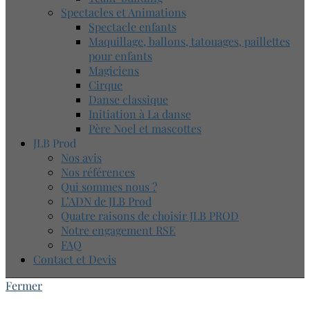
Spectacles et Animations
Spectacle enfants
Maquillage, ballons, tatouages, paillettes
pour enfants
Magiciens
Cirque
Danse classique
Initiation à La danse
Père Noel et mascottes
JLB Prod
Nos avis
Nos références
Qui sommes nous ?
L’ADN de JLB Prod
Quatre raisons de choisir JLB PROD
Notre engagement RSE
FAQ
Contact et Devis
Fermer