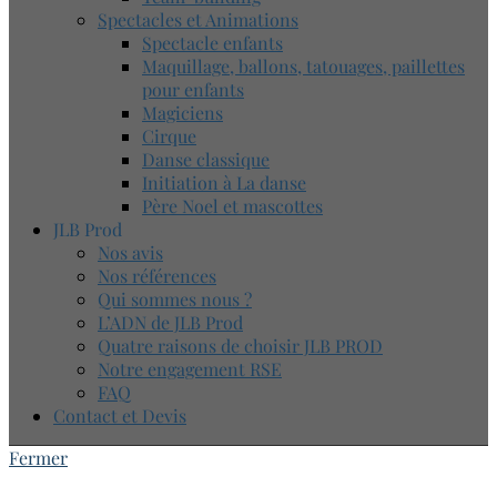
Spectacles et Animations
Spectacle enfants
Maquillage, ballons, tatouages, paillettes
pour enfants
Magiciens
Cirque
Danse classique
Initiation à La danse
Père Noel et mascottes
JLB Prod
Nos avis
Nos références
Qui sommes nous ?
L’ADN de JLB Prod
Quatre raisons de choisir JLB PROD
Notre engagement RSE
FAQ
Contact et Devis
Fermer