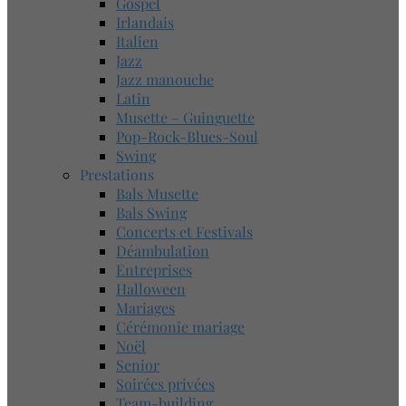
Gospel
Irlandais
Italien
Jazz
Jazz manouche
Latin
Musette – Guinguette
Pop-Rock-Blues-Soul
Swing
Prestations
Bals Musette
Bals Swing
Concerts et Festivals
Déambulation
Entreprises
Halloween
Mariages
Cérémonie mariage
Noël
Senior
Soirées privées
Team-building