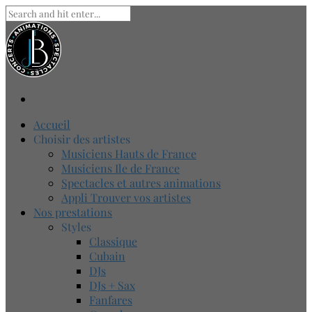
Accueil
Choisir des artistes
Musiciens Hauts de France
Musiciens Ile de France
Spectacles et autres animations
Appli Trouver vos artistes
Nos prestations
Styles
Classique
Cubain
DJs
DJs + Sax
Fanfares