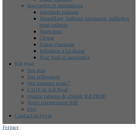
Spectacles et Animations
Spectacle enfants
Maquillage, ballons, tatouages, paillettes
pour enfants
Magiciens
Cirque
Danse classique
Initiation à La danse
Père Noel et mascottes
JLB Prod
Nos avis
Nos références
Qui sommes nous ?
L’ADN de JLB Prod
Quatre raisons de choisir JLB PROD
Notre engagement RSE
FAQ
Contact et Devis
Fermer