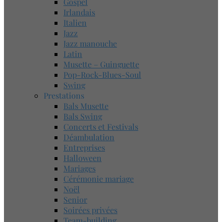
Gospel
Irlandais
Italien
Jazz
Jazz manouche
Latin
Musette – Guinguette
Pop-Rock-Blues-Soul
Swing
Prestations
Bals Musette
Bals Swing
Concerts et Festivals
Déambulation
Entreprises
Halloween
Mariages
Cérémonie mariage
Noël
Senior
Soirées privées
Team-building