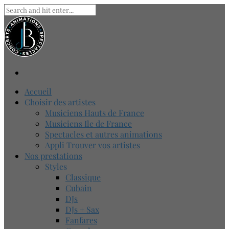
Accueil
Choisir des artistes
Musiciens Hauts de France
Musiciens Ile de France
Spectacles et autres animations
Appli Trouver vos artistes
Nos prestations
Styles
Classique
Cubain
DJs
DJs + Sax
Fanfares