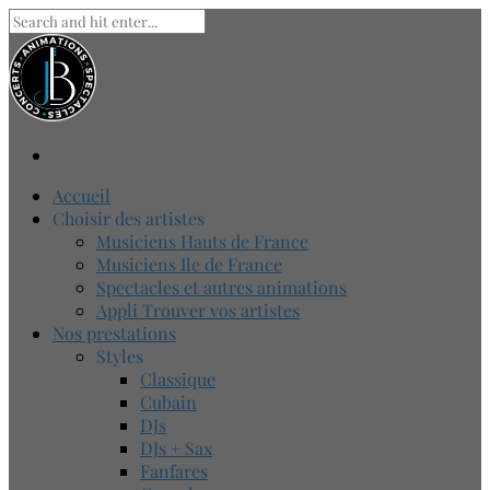
Accueil
Choisir des artistes
Musiciens Hauts de France
Musiciens Ile de France
Spectacles et autres animations
Appli Trouver vos artistes
Nos prestations
Styles
Classique
Cubain
DJs
DJs + Sax
Fanfares