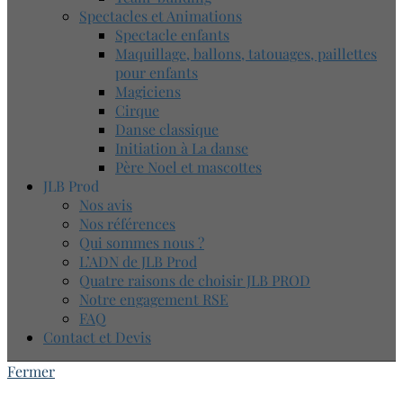
Spectacles et Animations
Spectacle enfants
Maquillage, ballons, tatouages, paillettes
pour enfants
Magiciens
Cirque
Danse classique
Initiation à La danse
Père Noel et mascottes
JLB Prod
Nos avis
Nos références
Qui sommes nous ?
L’ADN de JLB Prod
Quatre raisons de choisir JLB PROD
Notre engagement RSE
FAQ
Contact et Devis
Fermer