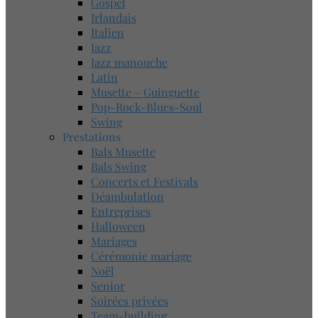
Gospel
Irlandais
Italien
Jazz
Jazz manouche
Latin
Musette – Guinguette
Pop-Rock-Blues-Soul
Swing
Prestations
Bals Musette
Bals Swing
Concerts et Festivals
Déambulation
Entreprises
Halloween
Mariages
Cérémonie mariage
Noël
Senior
Soirées privées
Team-building