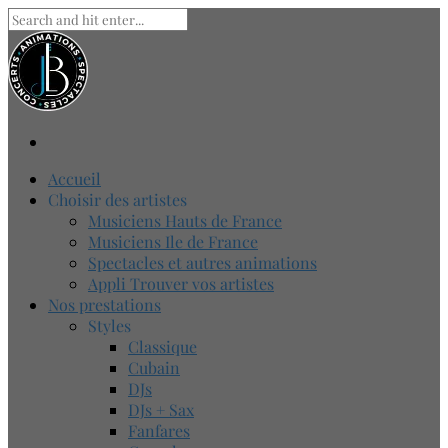
Accueil
Choisir des artistes
Musiciens Hauts de France
Musiciens Ile de France
Spectacles et autres animations
Appli Trouver vos artistes
Nos prestations
Styles
Classique
Cubain
DJs
DJs + Sax
Fanfares