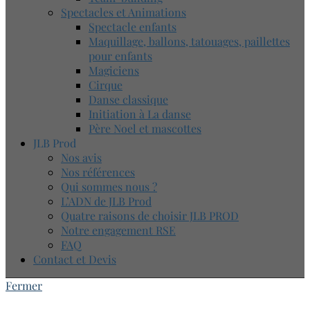
Spectacles et Animations
Spectacle enfants
Maquillage, ballons, tatouages, paillettes
pour enfants
Magiciens
Cirque
Danse classique
Initiation à La danse
Père Noel et mascottes
JLB Prod
Nos avis
Nos références
Qui sommes nous ?
L’ADN de JLB Prod
Quatre raisons de choisir JLB PROD
Notre engagement RSE
FAQ
Contact et Devis
Fermer