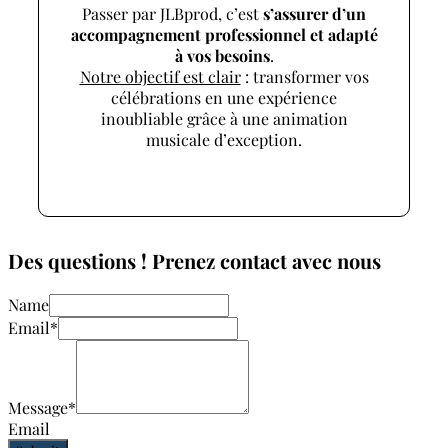
Passer par JLBprod, c’est
s’assurer d’un
accompagnement professionnel et adapté
à vos besoins
.
Notre objectif est clair
: transformer vos
célébrations en une expérience
inoubliable grâce à une animation
musicale d’exception.
Des questions ! Prenez contact avec nous
Name
Email
*
Message
*
Email