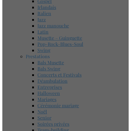
Gospel
Irlandais
Italien
Jazz
Jazz manouche
Latin
Musette – Guinguette
Pop-Rock-Blues-Soul
Swing
Prestations
Bals Musette
Bals Swing
Concerts et Festivals
Déambulation
Entreprises
Halloween
Mariages
Cérémonie mariage
Noël
Senior
Soirées privées
Team-building